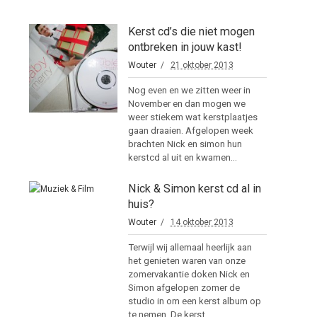
Kerst cd’s die niet mogen
ontbreken in jouw kast!
Wouter
21 oktober 2013
Nog even en we zitten weer in
November en dan mogen we
weer stiekem wat kerstplaatjes
gaan draaien. Afgelopen week
brachten Nick en simon hun
kerstcd al uit en kwamen...
Nick & Simon kerst cd al in
huis?
Wouter
14 oktober 2013
Terwijl wij allemaal heerlijk aan
het genieten waren van onze
zomervakantie doken Nick en
Simon afgelopen zomer de
studio in om een kerst album op
te nemen. De kerst...