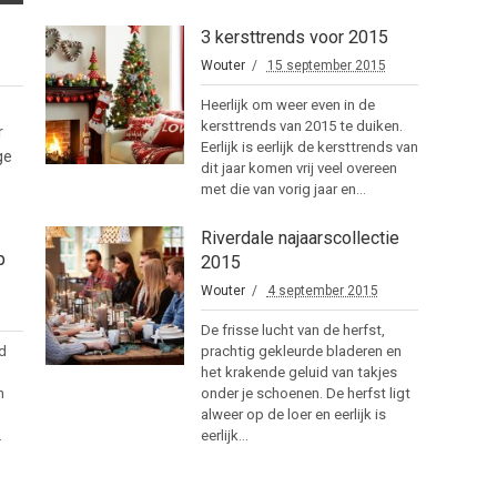
3 kersttrends voor 2015
Wouter
15 september 2015
Heerlijk om weer even in de
kersttrends van 2015 te duiken.
r
Eerlijk is eerlijk de kersttrends van
ge
dit jaar komen vrij veel overeen
met die van vorig jaar en...
Riverdale najaarscollectie
p
2015
Wouter
4 september 2015
De frisse lucht van de herfst,
d
prachtig gekleurde bladeren en
het krakende geluid van takjes
n
onder je schoenen. De herfst ligt
alweer op de loer en eerlijk is
.
eerlijk...